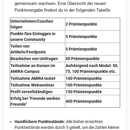
gemeinsam wachsen. Eine Übersicht der neuen
Punktevergabe findest du in der folgenden Tabelle.
Unternehmen/Coaches
2 Prämienpunkte
folgen
Punkte fürs Einloggen in
5 Prämienpunkte
unsere Community
Teilen von
5 Prämienpunkte
Artikeln/Feedposts
Bearbeiten von Umfragen
50 Prämienpunkte
Teilnahme an Kursen im
Aufsteigend nach Modul: 50,
AMIRA-Campus
75, 100 Prämienpunkte etc.
Teilnahme AMIRA testet
100 Prämienpunkte
Teilnahme Webseminar
100 Prämienpunkte
Profil vervollständigen
150 Prämienpunkte
Erfolg bei "Freunde werben
400 Prämienpunkte
Freunde"
Handlichere Punktestände:
Alle bisher erreichten
Punktestände werden durch 5 geteilt, um die Zahlen kleiner