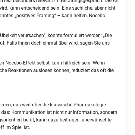
Effekt besonders relevant im Beratungsgespräch. Die Art
d, kann entscheidend sein. Eine sachliche, aber nicht
ntes „positives Framing“ – kann helfen, Nocebo-
belkeit verursachen“, könnte formuliert werden: „Die
. Falls Ihnen doch einmal übel wird, sagen Sie uns
n Nocebo-Effekt selbst, kann hilfreich sein. Wenn
che Reaktionen auslösen können, reduziert das oft die
omen, das weit über die klassische Pharmakologie
 das: Kommunikation ist nicht nur Information, sondern
sorientiert berät, kann dazu beitragen, unerwünschte
 im Spiel ist.