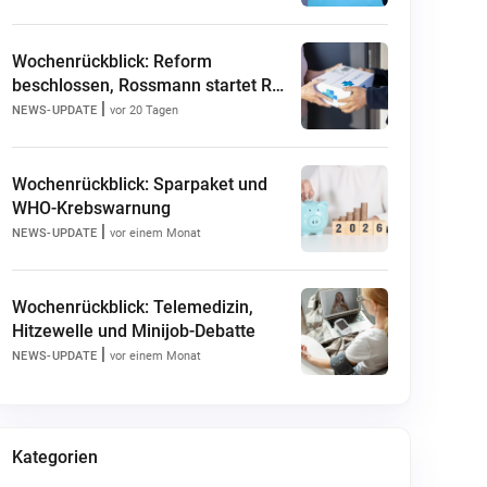
Wochenrückblick: Reform
beschlossen, Rossmann startet Rx-
|
Versand
NEWS-UPDATE
vor 20 Tagen
Wochenrückblick: Sparpaket und
WHO-Krebswarnung
|
NEWS-UPDATE
vor einem Monat
Wochenrückblick: Telemedizin,
Hitzewelle und Minijob-Debatte
|
NEWS-UPDATE
vor einem Monat
Kategorien