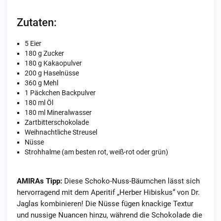
Zutaten:
5 Eier
180 g Zucker
180 g Kakaopulver
200 g Haselnüsse
360 g Mehl
1 Päckchen Backpulver
180 ml Öl
180 ml Mineralwasser
Zartbitterschokolade
Weihnachtliche Streusel
Nüsse
Strohhalme (am besten rot, weiß-rot oder grün)
AMIRAs Tipp:
Diese Schoko-Nuss-Bäumchen lässt sich
hervorragend mit dem Aperitif „Herber Hibiskus“ von Dr.
Jaglas kombinieren! Die Nüsse fügen knackige Textur
und nussige Nuancen hinzu, während die Schokolade die